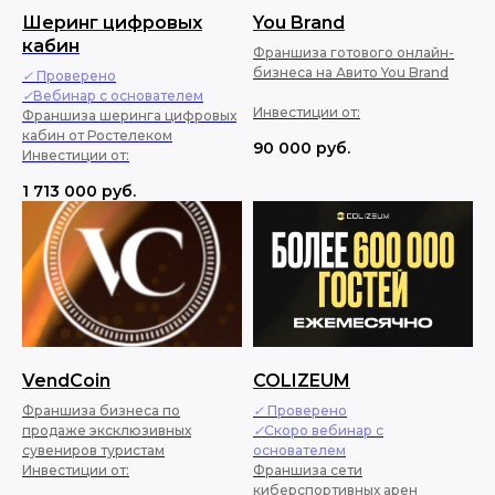
Шеринг цифровых
You Brand
кабин
Франшиза готового онлайн-
бизнеса на Авито You Brand
✓ Проверено
✓Вебинар с основателем
Инвестиции от:
Франшиза шеринга цифровых
кабин от Ростелеком
90 000
руб.
Инвестиции от:
1 713 000
руб.
VendCoin
COLIZEUM
Франшиза бизнеса по
✓ Проверено
продаже эксклюзивных
✓Скоро вебинар с
сувениров туристам
основателем
Инвестиции от:
Франшиза сети
киберспортивных арен