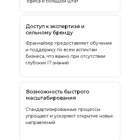
офиса и большой штат
Продуктовые
Общественное питание
франшизы
Спортивные франшизы
Доступ к экспертизе и
Товары для дома
сильному бренду
Детские франшизы
Зоомагазины
Франчайзер предоставляет обучение
и поддержку по всем аспектам
Образование и
бизнеса, что важно при отсутствии
Красота и здоровье
обучение
глубоких IT-знаний
Производство,
строительство и
Развлечение и досуг
ремонт
Торговля: розничные
Услуги для бизнеса
товары
(b2b)
Возможность быстрого
масштабирования
Финансовые услуги,
Услуги для населения
кредиты, банкротство
Стандартизированные процессы
упрощают и ускоряют открытие новых
направлений