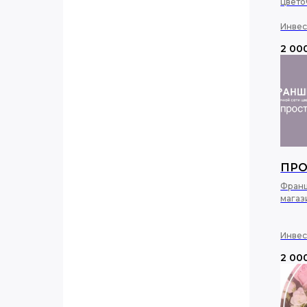
цвето
Инвес
2 00
ПР
Франш
магаз
Инвес
2 00