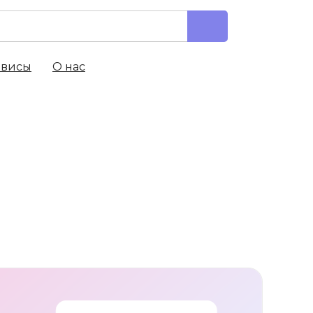
рвисы
О нас