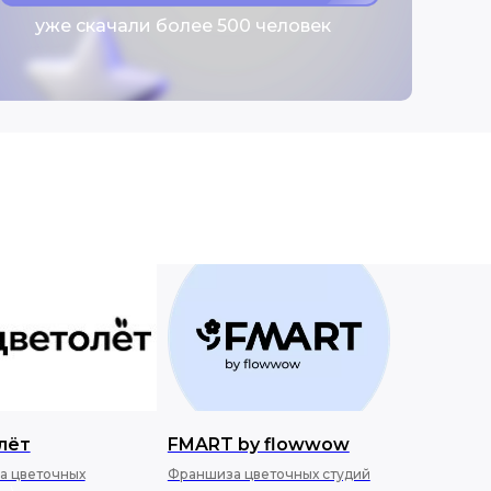
уже скачали более 500 человек
лёт
FMART by flowwow
а цветочных
Франшиза цветочных студий