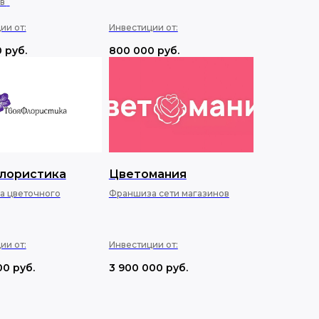
ов
\
ии от:
Инвестиции от:
0
руб.
800 000
руб.
лористика
Цветомания
а цветочного
Франшиза сети магазинов
ии от:
Инвестиции от:
00
руб.
3 900 000
руб.