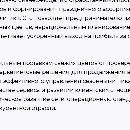
готовую бизнес-модель с отработанными пр
ов и формирования праздничного ассортим
литики. Это позволяет предпринимателю и
нных цветов, нерациональным планировани
печивает ускоренный выход на прибыль за с
бильным поставкам свежих цветов от пров
маркетинговые решения для продвижения в
ля эффективного управления сезонными пика
естве сервиса и развитии клиентских отноше
ическое развитие сети, операционную ста
курентной отрасли.