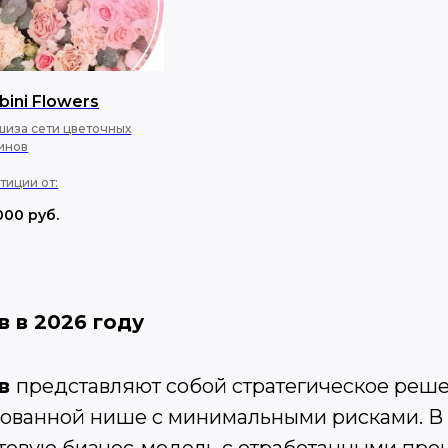
ini Flowers
иза сети цветочных
инов
тиции от:
000
руб.
в
в 2026 году
ов
представляют собой стратегическое реше
ованной нише с минимальными рисками. В 