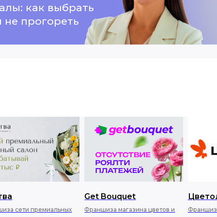
алы: как выбрать
 не прогореть
материалы
тва
Get Bouquet
Цвето
иза сети премиальных
Франшиза магазина цветов и
Франшиз