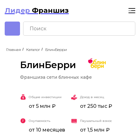
Лидер
Франшиз
Главная
/
Каталог
/
БлинБерри
БлинБерри
Франшиза сети блинных кафе
БлинБерри
Общие инвестиции
Доход в месяц
от 5 млн ₽
от 250 тыс ₽
Окупаемость
Паушальный взнос
от 10 месяцев
от 1,5 млн ₽