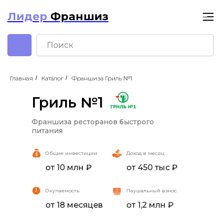
Лидер
Франшиз
Главная
/
Каталог
/
Франшиза Гриль №1
Гриль №1
Франшиза ресторанов быстрого
питания
«Гриль №1»
Общие инвестиции
Доход в месяц
от 10 млн ₽
от 450 тыс ₽
Окупаемость
Паушальный взнос
от 18 месяцев
от 1,2 млн ₽