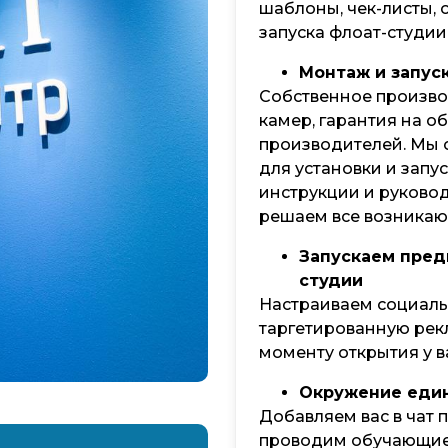
шаблоны, чек-листы,
запуска флоат-студии
Монтаж и запус
Собственное произво
камер, гарантия на о
производителей. Мы 
для установки и зап
инструкции и руковод
решаем все возника
Запускаем пред
студии
Настраиваем социаль
таргетированную рекл
моменту открытия у в
Окружение еди
Добавляем вас в чат 
проводим обучающие