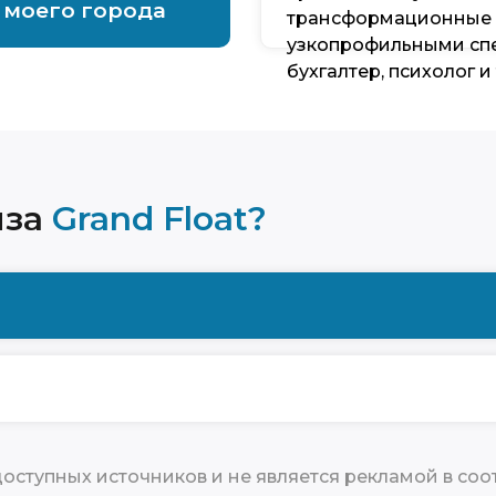
 моего города
трансформационные и
узкопрофильными спе
бухгалтер, психолог и т
иза
Grand Float?
ступных источников и не является рекламой в соо