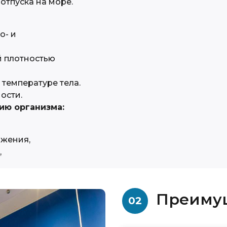
отпуска на море.
о- и
й плотностью
 температуре тела.
ости.
ию организма:
яжения,
,
Преиму
02