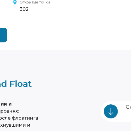
Открытые точки
302
d Float
ия и
С
уровнях:
осле флоатинга
дохнувшими и