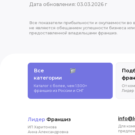
Дата обновления: 03.03.2026 г
Все показатели прибыльности и окупаемости во в
не являются обещанием успешности бизнеса или 
предоставленной владельцами франшиз.
Все
Под
категории
фра
Каталог с более, чем 1.500+
От ком
франшиз из России и СНГ
Лидер
info@l
Лидер
Франшиз
Для ком
ИП Харитонова
предло
Анна Александровна