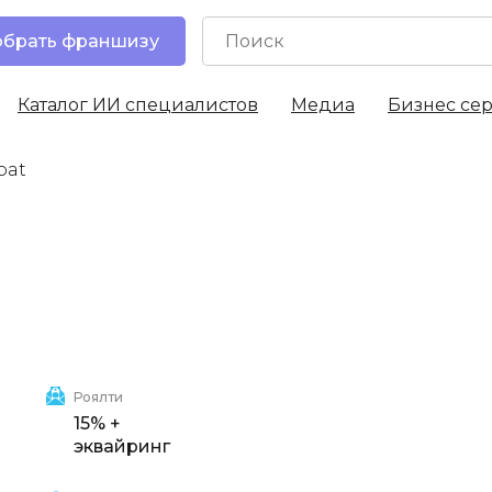
брать франшизу
Каталог ИИ специалистов
Медиа
Бизнес се
oat
Роялти
15% +
эквайринг