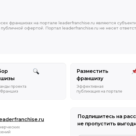
сех франшизах на портале leaderfranchise.ru являются субъект
публичной офертой. Портал leaderfranchise.ru не несет ответ
бор
Разместить
ншизы
франшизу
анды проекта
Эффективная
 Франшиз
публикация на портале
Подпишитесь на расс
eaderfranchise.ru
не пропустить выгод
мерческих
жений