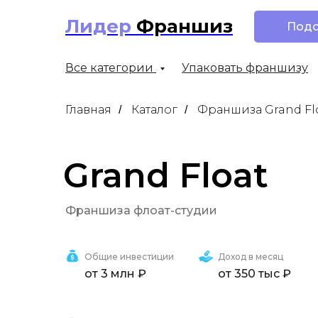
Лидер
Франшиз
Подо
Все категории
Упаковать франшизу
Главная
Каталог
Франшиза Grand Fl
/
/
Grand Float
Франшиза флоат-студии
Grand Float
Общие инвестиции
Доход в месяц
от 3 млн ₽
от 350 тыс ₽