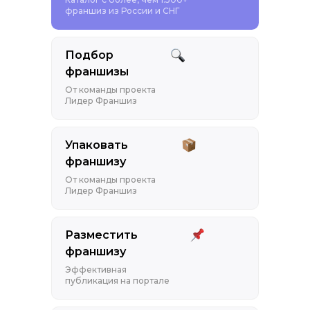
франшиз из России и СНГ
Подбор
франшизы
От команды проекта
Лидер Франшиз
Упаковать
франшизу
От команды проекта
Лидер Франшиз
Разместить
франшизу
Эффективная
публикация на портале