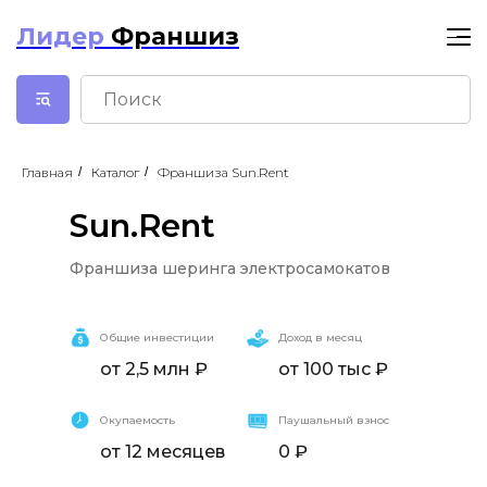
Лидер
Франшиз
Главная
/
Каталог
/
Франшиза Sun.Rent
Sun.Rent
Франшиза шеринга электросамокатов
Sun.Rent
Общие инвестиции
Доход в месяц
от 2,5 млн ₽
от 100 тыс ₽
Окупаемость
Паушальный взнос
от 12 месяцев
0 ₽