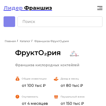
Лидер
Франшиз
Главная
/
Каталог
/
Франшиза ФруктО₂рия
ФруктО₂рия
Франшиза кислородных коктейлей
ФруктО₂рия
Общие инвестиции
Доход в месяц
от 100 тыс ₽
от 80 тыс ₽
Окупаемость
Паушальный взнос
от 4 месяцев
от 150 тыс ₽