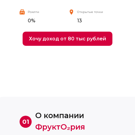
Роялти
Открытые точки
0%
13
Хочу доход от 80 тыс рублей
О компании
01
ФруктО₂рия