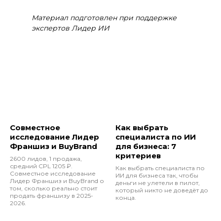
Материал подготовлен при поддержке
экспертов Лидер ИИ
Совместное
Как выбрать
исследование Лидер
специалиста по ИИ
Франшиз и BuyBrand
для бизнеса: 7
критериев
2600 лидов, 1 продажа,
средний CPL 1205 ₽.
Как выбрать специалиста по
Совместное исследование
ИИ для бизнеса так, чтобы
Лидер Франшиз и BuyBrand о
деньги не улетели в пилот,
том, сколько реально стоит
который никто не доведёт до
продать франшизу в 2025-
конца.
2026.