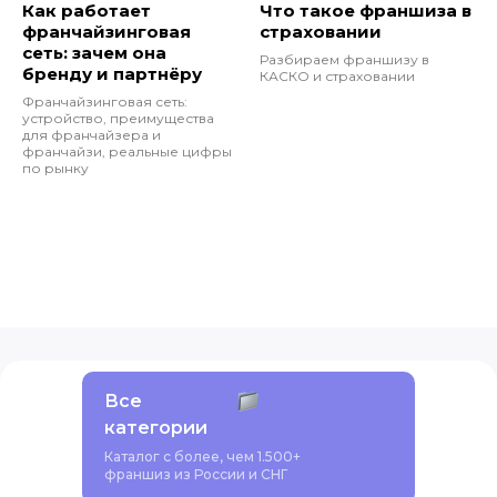
Как работает
Что такое франшиза в
франчайзинговая
страховании
сеть: зачем она
Разбираем франшизу в
бренду и партнёру
КАСКО и страховании
Франчайзинговая сеть:
устройство, преимущества
для франчайзера и
франчайзи, реальные цифры
по рынку
Все
категории
Каталог с более, чем 1.500+
франшиз из России и СНГ