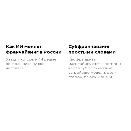
Как ИИ меняет
Субфранчайзинг
франчайзинг в России
простыми словами
5 задач, которые ИИ решает
Как франшизы
во франшизе лучше
масштабируются в регионы
человека
через субфранчайзинг:
устройство модели, роли
сторон, плюсы и риски