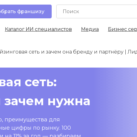
брать франшизу
Каталог ИИ специалистов
Медиа
Бизнес се
йзинговая сеть и зачем она бренду и партнёру | 
ая сеть:
и зачем нужна
о, преимущества для
ные цифры по рынку. 100
 на 11% за год — разбираем