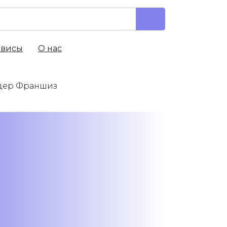
рвисы
О нас
Лидер Франшиз