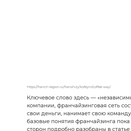
https://franch-region.ru/franshizy/kofeyni/coffee-way/
Ключевое слово здесь — «независимы
компании, франчайзинговая сеть со
свои деньги, нанимает свою команду
базовые понятия франчайзинга пока 
сторон подробно разобраны в стать