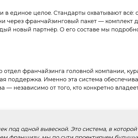
ети в единое целое. Стандарты охватывают всё:
ни через франчайзинговый пакет — комплект д
дый новый партнёр. О его составе мы подроб
о отдел франчайзинга головной компании, кур
 поддержка. Именно эта система обеспечивает
 — независимо от того, кто конкретно владеет
чек под одной вывеской. Это система, в которо
ем франшизу, мы по сути проектируем будущую с