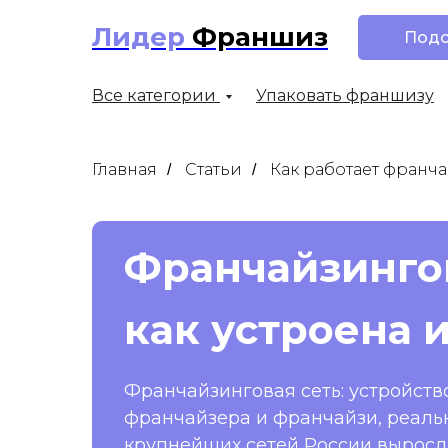
Лидер
Франшиз
Подо
Все категории
Упаковать франшизу
Главная
Статьи
Как работает франча
/
/
Франчайзингов
как устроена 
Франчайзинговая сеть: устройств
франчайзера и франчайзи, реаль
крупнейших сетей России выросли