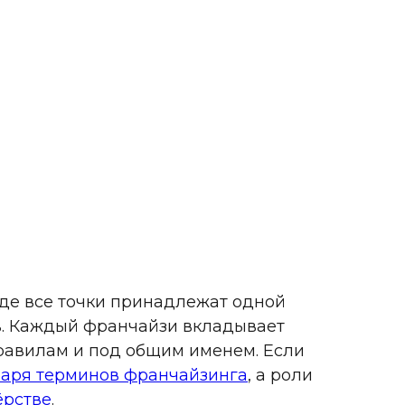
где все точки принадлежат одной
в. Каждый франчайзи вкладывает
правилам и под общим именем. Если
варя терминов франчайзинга
, а роли
ёрстве
.