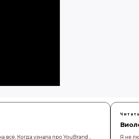
Читат
Виол
а всё. Когда узнала про YouBrand ,
Я не л