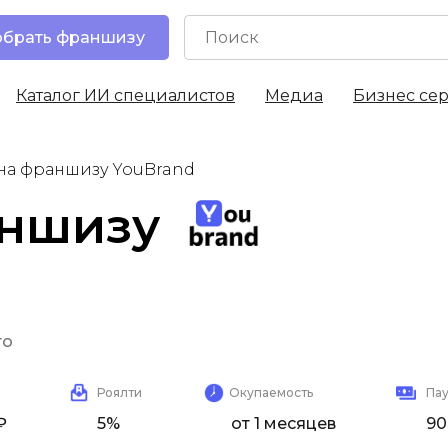
брать франшизу
Каталог ИИ специалистов
Медиа
Бизнес се
на франшизу YouBrand
аншизу
то
YouBrand
Роялти
Окупаемость
Па
₽
5%
от 1 месяцев
90