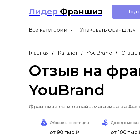
Лидер
Франшиз
Подо
Все категории
Упаковать франшизу
Главная
Каталог
YouBrand
Отзыв 
/
/
/
Отзыв на фр
YouBrand
Франшиза сети онлайн-магазина на Ави
Общие инвестиции
Доход в месяц
от 90 тыс ₽
от 100 тыс 