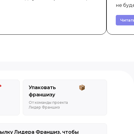
не буд
Читат
Упаковать
франшизу
От команды проекта
Лидер Франшиз
ылку Лидера Франшиз, чтобы