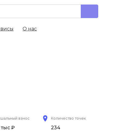
рвисы
О нас
ушальный взнос
Количество точек
 тыс ₽
234