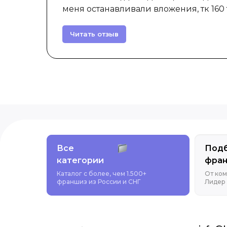
меня останавливали вложения, тк 160 т
Читать отзыв
Все
Под
категории
фра
Каталог с более, чем 1.500+
От ком
франшиз из России и СНГ
Лидер