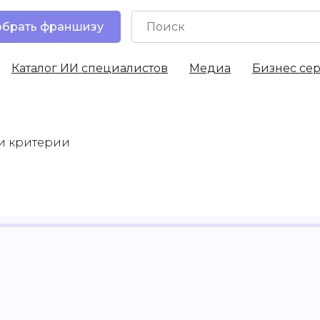
брать франшизу
Каталог ИИ специалистов
Медиа
Бизнес се
им критериям
и критерии