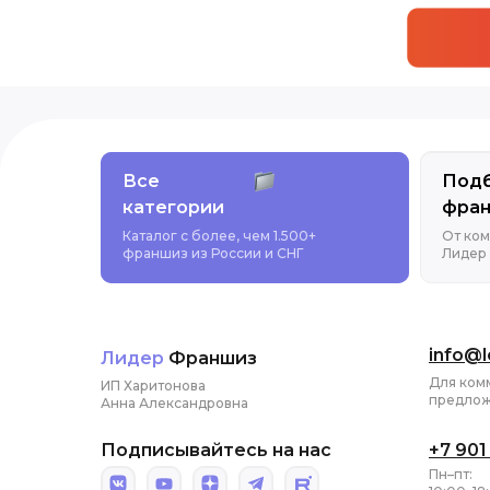
Все
Под
категории
фра
Каталог с более, чем 1.500+
От ком
франшиз из России и СНГ
Лидер
info@l
Лидер
Франшиз
Для ком
ИП Харитонова
предло
Анна Александровна
Подписывайтесь на нас
+7 901
Пн–пт: