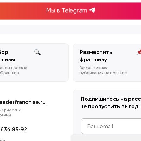
бор
Разместить
ншизы
франшизу
анды проекта
Эффективная
 Франшиз
публикация на портале
Подпишитесь на расс
eaderfranchise.ru
не пропустить выгод
мерческих
жений
 634 85-92