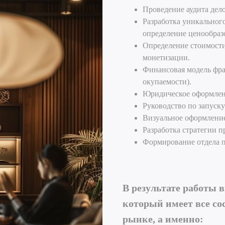
Проведение аудита дело
Разработка уникальног
определение ценообраз
Определение стоимости
монетизации.
Финансовая модель фра
окупаемости).
Юридическое оформлен
Руководство по запуск
Визуальное оформлени
Разработка стратегии 
Формирование отдела 
В результате работы 
который имеет все со
рынке, а именно: