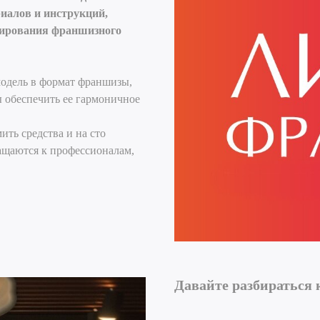
риалов и инструкций,
нирования франшизного
модель в формат франшизы,
ы обеспечить ее гармоничное
ить средства и на сто
ащаются к профессионалам,
Давайте разбираться 