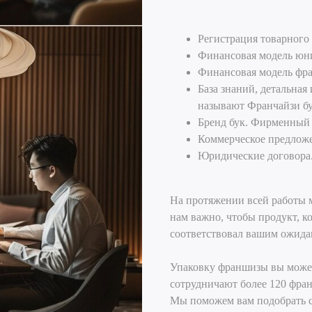
Регистрация товарного 
Финансовая модель юн
Финансовая модель фра
База знаний, детальная
называют Франчайзи бук,
Бренд бук. Фирменный 
Коммерческое предлож
Юридические договора
На протяжении всей работы м
нам важно, чтобы продукт, к
соответствовал вашим ожида
Упаковку франшизы вы может
сотрудничают более 120 фран
Мы поможем вам подобрать си