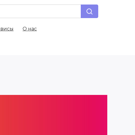
рвисы
О нас