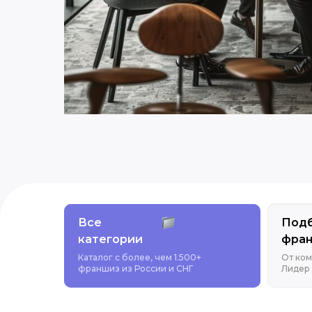
Все
Под
категории
фра
Каталог с более, чем 1.500+
От ком
франшиз из России и СНГ
Лидер