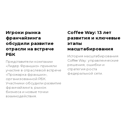
Игроки рынка
Coffee Way: 13 лет
франчайзинга
развития и ключевые
обсудили развитие
этапы
отрасли на встрече
масштабирования
РБК
История масштабирования
Coffee Way: управленческие
Представители компании
решения, ошибки и
«Лидер Франшиз» приняли
стратегия роста
участие в отраслевой встрече
федеральной сети.
«Прожарка франшиз»,
организованной РБК.
Участники обсудили развитие
франчайзинга, рынок
бизнеса и новые точки
взаимодействия.