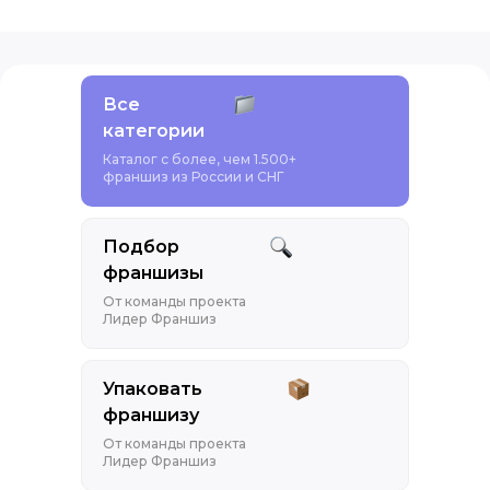
Все
категории
Каталог с более, чем 1.500+
франшиз из России и СНГ
Подбор
франшизы
От команды проекта
Лидер Франшиз
Упаковать
франшизу
От команды проекта
Лидер Франшиз