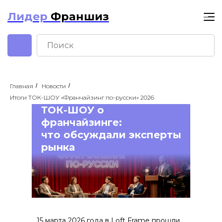
Лидер
Франшиз
Главная
/
Новости
/
Итоги ТОК-ШОУ «Франчайзинг по-русски» 2026
ТОК-ШОУ о
франчайзинге:
что обсуждали эксперты
рынка
15 марта 2026 года в Loft Frame прошли