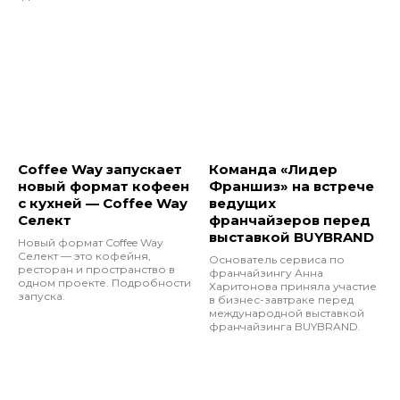
Coffee Way запускает
Команда «Лидер
новый формат кофеен
Франшиз» на встрече
с кухней — Coffee Way
ведущих
Селект
франчайзеров перед
выставкой BUYBRAND
Новый формат Coffee Way
Селект — это кофейня,
Основатель сервиса по
ресторан и пространство в
франчайзингу Анна
одном проекте. Подробности
Харитонова приняла участие
запуска.
в бизнес-завтраке перед
международной выставкой
франчайзинга BUYBRAND.