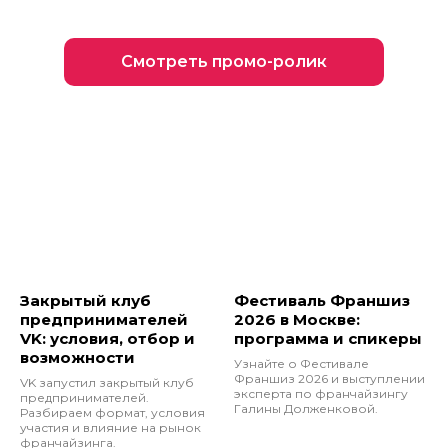
Смотреть промо-ролик
Закрытый клуб
Фестиваль Франшиз
предпринимателей
2026 в Москве:
VK: условия, отбор и
программа и спикеры
возможности
Узнайте о Фестивале
Франшиз 2026 и выступлении
VK запустил закрытый клуб
эксперта по франчайзингу
предпринимателей.
Галины Долженковой.
Разбираем формат, условия
участия и влияние на рынок
франчайзинга.